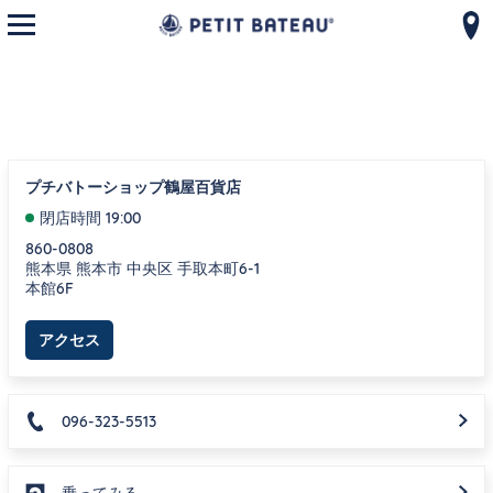
モバイルメニューを開く
コンテンツへスキップ
ナビゲーションへ戻る
{"bing":{"placeId":"","url":"http://www.bing.com/maps?ss=ypid.
プチバトーショップ鶴屋百貨店
閉店時間
19:00
860-0808
熊本県
熊本市
中央区
手取本町6-1
本館6F
Link Opens in New Tab
アクセス
096-323-5513