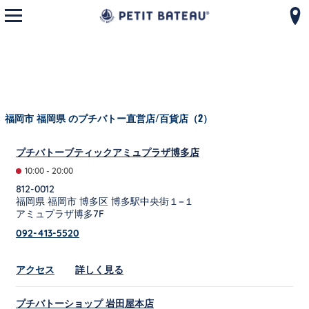
モバイルメニューを開く
コンテンツへスキップ
ナビゲーションへ戻る
福岡市 福岡県 のプチバトー直営店/百貨店（2）
プチバトーブティックアミュプラザ博多店
10:00
-
20:00
812-0012
福岡県
福岡市
博多区
博多駅中央街１−１
アミュプラザ博多7F
092-413-5520
Link Opens in New Tab
アクセス
詳しく見る
プチバトーショップ 岩田屋本店