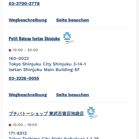
03-3700-2778
Link Opens in New Tab
Wegbeschreibung
Seite besuchen
Petit Bateau Isetan Shinjuku
10:00
-
20:00
160-0022
Tokyo
Shinjuku City
Shinjuku 3-14-1
Isetan Shinjuku Main Building 6F
03-3226-0055
Link Opens in New Tab
Wegbeschreibung
Seite besuchen
プチバトーショップ 東武百貨店池袋店
10:00
-
19:00
171-8512
Tokyo
Toshima City
Nishi Ikebukuro 1-1-25