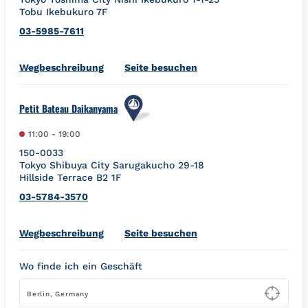
Tobu Ikebukuro 7F
03-5985-7611
Link Opens in New Tab
Wegbeschreibung
Seite besuchen
Petit Bateau Daikanyama
11:00
-
19:00
150-0033
Tokyo
Shibuya City
Sarugakucho 29-18
Hillside Terrace B2 1F
03-5784-3570
Link Opens in New Tab
Wegbeschreibung
Seite besuchen
Wo finde ich ein Geschäft
Type