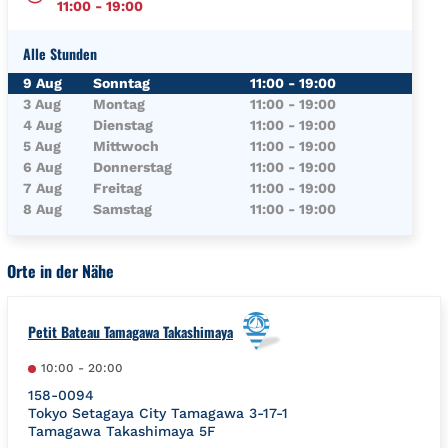
11:00
-
19:00
Alle Stunden
Wochentag
Öffnungszeiten
9 Aug
Sonntag
11:00
-
19:00
3 Aug
Montag
11:00
-
19:00
4 Aug
Dienstag
11:00
-
19:00
5 Aug
Mittwoch
11:00
-
19:00
6 Aug
Donnerstag
11:00
-
19:00
7 Aug
Freitag
11:00
-
19:00
8 Aug
Samstag
11:00
-
19:00
Orte in der Nähe
Petit Bateau Tamagawa Takashimaya
10:00
-
20:00
158-0094
Tokyo
Setagaya City
Tamagawa 3-17-1
Tamagawa Takashimaya 5F