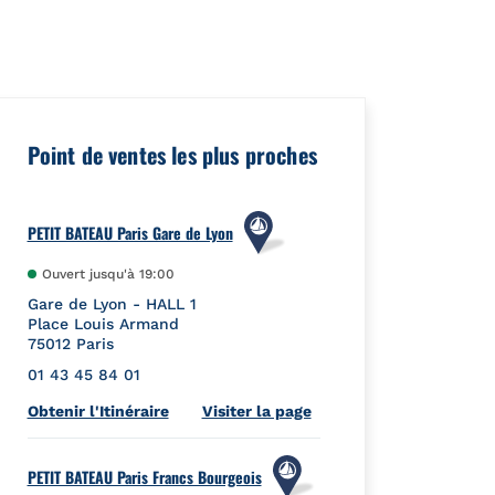
eId":"","url":"https://foursquare.com/venue/4c540fa2f5f3d13a1b
Point de ventes les plus proches
PETIT BATEAU Paris Gare de Lyon
Ouvert jusqu'à
19:00
Gare de Lyon - HALL 1
Place Louis Armand
75012
Paris
01 43 45 84 01
Link Opens in New Tab
Obtenir l'Itinéraire
Visiter la page
PETIT BATEAU Paris Francs Bourgeois