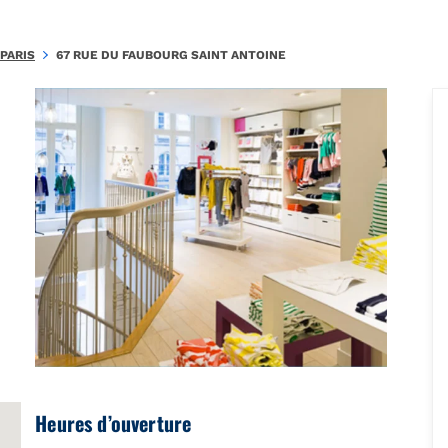
.A4463D14CB825F8B\u0026amp;amp;mkt=fr-FR"},"foursquare":{"plac
PARIS
67 RUE DU FAUBOURG SAINT ANTOINE
Heures d’ouverture