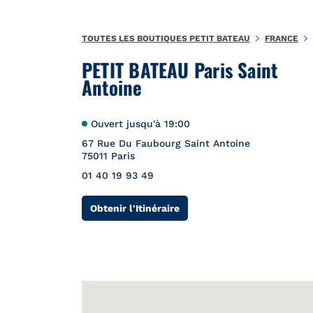
Aller au contenu
Retour à la Nav
{"bing":{"placeId":"","url":"http://www.bing.com/maps?ss=ypid
TOUTES LES BOUTIQUES PETIT BATEAU
FRANCE
PETIT BATEAU Paris Saint
Antoine
Ouvert jusqu'à
19:00
67 Rue Du Faubourg Saint Antoine
75011
Paris
01 40 19 93 49
Link Opens in New Tab
Obtenir l'Itinéraire