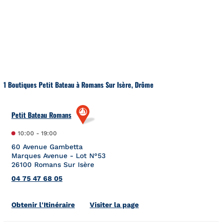
Aller au contenu
Retour à la Nav
1 Boutiques Petit Bateau à Romans Sur Isère, Drôme
Petit Bateau Romans
10:00
-
19:00
60 Avenue Gambetta
Marques Avenue - Lot N°53
26100
Romans Sur Isère
04 75 47 68 05
Link Opens in New Tab
Obtenir l'Itinéraire
Visiter la page