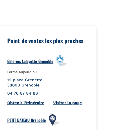
ceId":"","url":"https://foursquare.com/venue/5acb9abf135b3906
Point de ventes les plus proches
Galeries Lafayette Grenoble
Fermé aujourd'hui
12 place Grenette
38000
Grenoble
04 76 87 84 86
Link Opens in New Tab
Obtenir l'Itinéraire
Visiter la page
PETIT BATEAU Grenoble