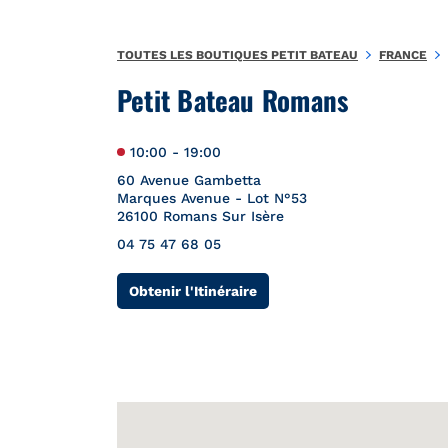
Aller au contenu
Retour à la Nav
{"bing":{"placeId":"","url":"http://www.bing.com/maps?ss=ypid
TOUTES LES BOUTIQUES PETIT BATEAU
FRANCE
Petit Bateau Romans
10:00
-
19:00
60 Avenue Gambetta
Marques Avenue - Lot N°53
26100
Romans Sur Isère
04 75 47 68 05
Link Opens in New Tab
Obtenir l'Itinéraire