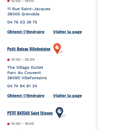
10:00
-
19:00
11 Rue Saint-Jacques
38000
Grenoble
04 76 03 39 75
Link Opens in New Tab
Obtenir l'Itinéraire
Visiter la page
Petit Bateau Villefontaine
10:00
-
20:00
The Village Outlet
Parc du Couvent
38090
Villefontaine
04 74 94 81 34
Link Opens in New Tab
Obtenir l'Itinéraire
Visiter la page
PETIT BATEAU Saint Etienne
10:00
-
19:00