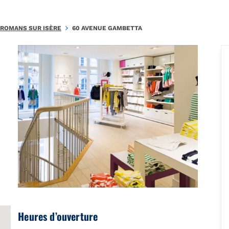
.722FD212255BB204\u0026amp;amp;mkt=fr-FR"},"foursquare":{"pla
ROMANS SUR ISÈRE
60 AVENUE GAMBETTA
Heures d’ouverture