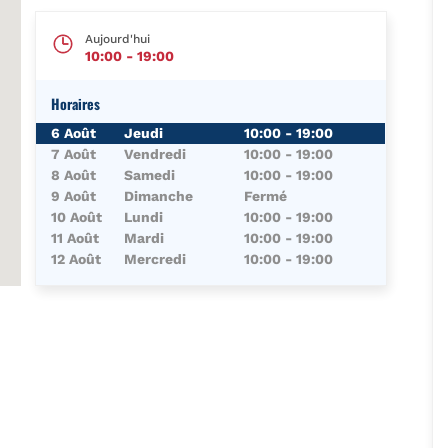
Aujourd'hui
10:00
-
19:00
Horaires
Jour de la Semaine
Horaires
6 Août
Jeudi
10:00
-
19:00
7 Août
Vendredi
10:00
-
19:00
8 Août
Samedi
10:00
-
19:00
9 Août
Dimanche
Fermé
10 Août
Lundi
10:00
-
19:00
11 Août
Mardi
10:00
-
19:00
12 Août
Mercredi
10:00
-
19:00