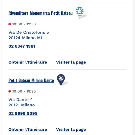
Rivenditore Monomarca Petit Bateau
10:00
-
19:30
Via De Cristoforis 5
20124
Milano
MI
02 6347 1981
Link Opens in New Tab
Obtenir l'Itinéraire
Visiter la page
Petit Bateau Milano Dante
10:00
-
19:30
Via Dante 4
20121
Milano
02 8699 8098
Link Opens in New Tab
Obtenir l'Itinéraire
Visiter la page