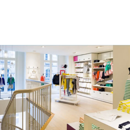
Aller au contenu
Retour à la Nav
{"bing":{"placeId":"","url":"https://www.bing.com/maps?ss=ypid.YN