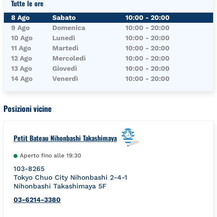
Tutte le ore
Giorno della Settimana
Orari
8 Ago
Sabato
10:00
-
20:00
9 Ago
Domenica
10:00
-
20:00
10 Ago
Lunedì
10:00
-
20:00
11 Ago
Martedì
10:00
-
20:00
12 Ago
Mercoledì
10:00
-
20:00
13 Ago
Giovedì
10:00
-
20:00
14 Ago
Venerdì
10:00
-
20:00
Posizioni vicine
Petit Bateau Nihonbashi Takashimaya
Aperto fino alle
19:30
103-8265
Tokyo
Chuo City
Nihonbashi 2-4-1
Nihonbashi Takashimaya 5F
03-6214-3380