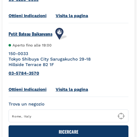
Link Opens in New Tab
Ottieni Indicazioni
Visita la pagina
Petit Bateau Daikanyama
Aperto fino alle
19:00
150-0033
Tokyo
Shibuya City
Sarugakucho 29-18
Hillside Terrace B2 1F
03-5784-3570
Link Opens in New Tab
Ottieni Indicazioni
Visita la pagina
Trova un negozio
Type
RICERCARE