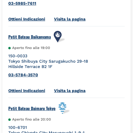
03-5985-7611
Link Opens in New Tab
Ottieni Indicazioni
Visita la pagina
Petit Bateau Daikanyama
Aperto fino alle
19:00
150-0033
Tokyo
Shibuya City
Sarugakucho 29-18
Hillside Terrace B2 1F
03-5784-3570
Link Opens in New Tab
Ottieni Indicazioni
Visita la pagina
Petit Bateau Daimaru Tokyo
Aperto fino alle
20:00
100-6701
Tokyo
Chiyoda City
Marunouchi 1-9-1