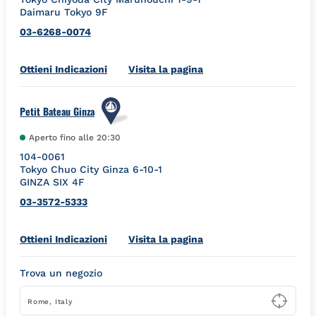
Daimaru Tokyo 9F
03-6268-0074
Link Opens in New Tab
Ottieni Indicazioni
Visita la pagina
Petit Bateau Ginza
Aperto fino alle
20:30
104-0061
Tokyo
Chuo City
Ginza 6-10-1
GINZA SIX 4F
03-3572-5333
Link Opens in New Tab
Ottieni Indicazioni
Visita la pagina
Trova un negozio
Type