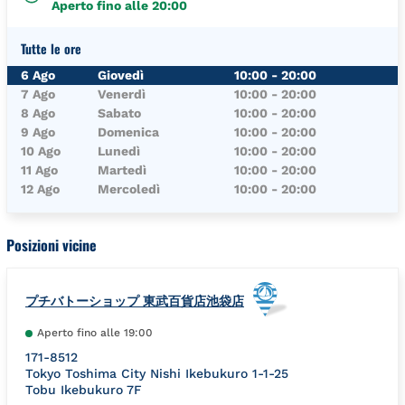
Aperto fino alle
20:00
Tutte le ore
Giorno della Settimana
Orari
6 Ago
Giovedì
10:00
-
20:00
7 Ago
Venerdì
10:00
-
20:00
8 Ago
Sabato
10:00
-
20:00
9 Ago
Domenica
10:00
-
20:00
10 Ago
Lunedì
10:00
-
20:00
11 Ago
Martedì
10:00
-
20:00
12 Ago
Mercoledì
10:00
-
20:00
Posizioni vicine
プチバトーショップ 東武百貨店池袋店
Aperto fino alle
19:00
171-8512
Tokyo
Toshima City
Nishi Ikebukuro 1-1-25
Tobu Ikebukuro 7F