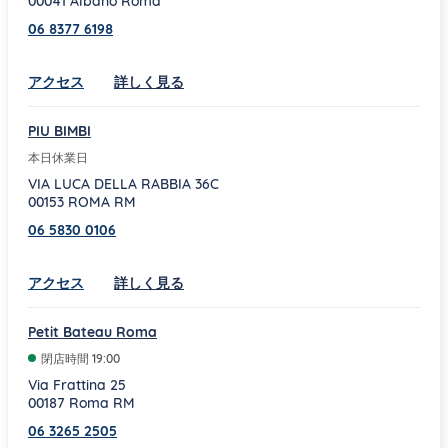
00041
Albano
Roma
06 8377 6198
Link Opens in New Tab
アクセス
詳しく見る
PIU BIMBI
本日休業日
VIA LUCA DELLA RABBIA 36C
00153
ROMA
RM
06 5830 0106
Link Opens in New Tab
アクセス
詳しく見る
Petit Bateau Roma
閉店時間
19:00
Via Frattina 25
00187
Roma
RM
06 3265 2505