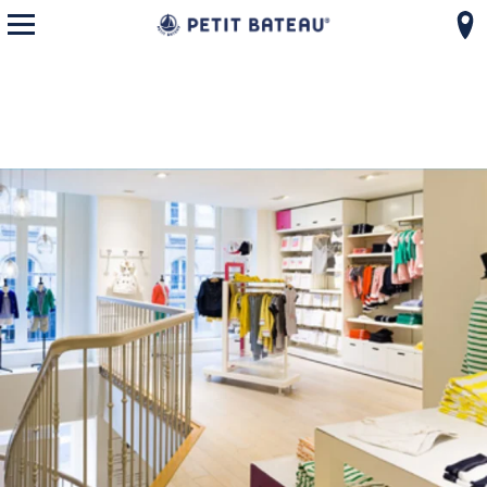
モバイルメニューを開く
コンテンツへスキップ
ナビゲーションへ戻る
{"bing":{"placeId":"","url":"http://www.bing.com/maps?ss=ypid.