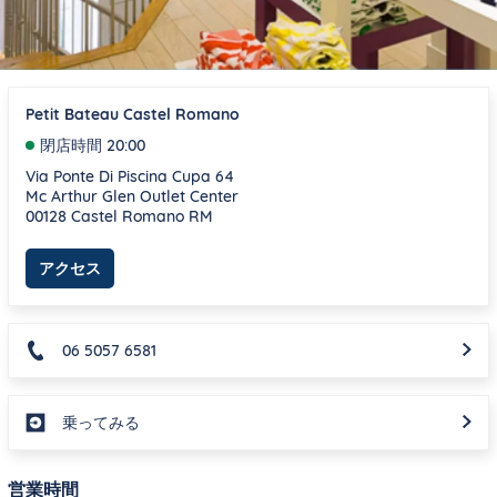
Petit Bateau Castel Romano
閉店時間
20:00
Via Ponte Di Piscina Cupa 64
Mc Arthur Glen Outlet Center
00128
Castel Romano
RM
Link Opens in New Tab
アクセス
06 5057 6581
乗ってみる
営業時間