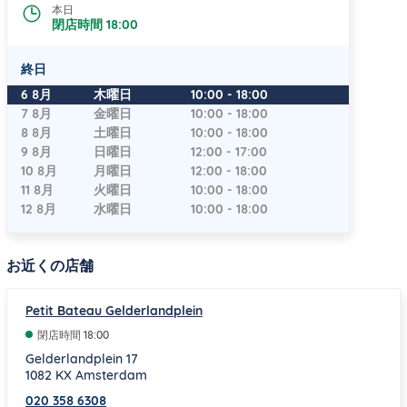
本日
閉店時間
18:00
終日
曜日
時間
6 8月
木曜日
10:00
-
18:00
7 8月
金曜日
10:00
-
18:00
8 8月
土曜日
10:00
-
18:00
9 8月
日曜日
12:00
-
17:00
10 8月
月曜日
12:00
-
18:00
11 8月
火曜日
10:00
-
18:00
12 8月
水曜日
10:00
-
18:00
お近くの店舗
Petit Bateau Gelderlandplein
閉店時間
18:00
Gelderlandplein 17
1082 KX
Amsterdam
020 358 6308