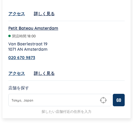
Link Opens in New Tab
アクセス
詳しく見る
Petit Bateau Amsterdam
閉店時間
18:00
Van Baerlestraat 19
1071 AN
Amsterdam
020 670 9873
Link Opens in New Tab
アクセス
詳しく見る
店舗を探す
GO
Type to begin querying for matching results
探したい店舗付近の住所を入力