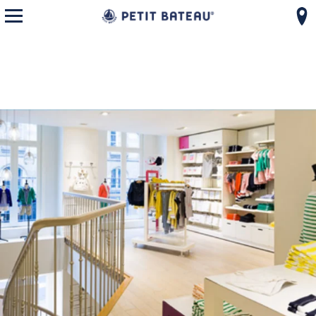
モバイルメニューを開く
コンテンツへスキップ
ナビゲーションへ戻る
{"bing":{"placeId":"","url":"http://www.bing.com/maps?ss=ypid.