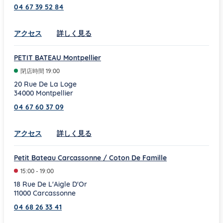
04 67 39 52 84
Link Opens in New Tab
アクセス
詳しく見る
PETIT BATEAU Montpellier
閉店時間
19:00
20 Rue De La Loge
34000
Montpellier
04 67 60 37 09
Link Opens in New Tab
アクセス
詳しく見る
Petit Bateau Carcassonne / Coton De Famille
15:00
-
19:00
18 Rue De L'Aigle D'Or
11000
Carcassonne
04 68 26 33 41