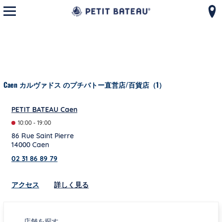
モバイルメニューを開く
コンテンツへスキップ
ナビゲーションへ戻る
Caen カルヴァドス のプチバトー直営店/百貨店（1）
PETIT BATEAU Caen
10:00
-
19:00
86 Rue Saint Pierre
14000
Caen
02 31 86 89 79
Link Opens in New Tab
アクセス
詳しく見る
店舗を探す