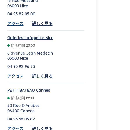
13 Rue Massena
06000
Nice
04 93 82 05 00
Link Opens in New Tab
アクセス
詳しく見る
Galeries Lafayette Nice
閉店時間
20:00
6 avenue Jean Medecin
06000
Nice
04 93 92 96 73
Link Opens in New Tab
アクセス
詳しく見る
PETIT BATEAU Cannes
閉店時間
19:00
50 Rue D'Antibes
06400
Cannes
04 93 38 05 82
Link Opens in New Tab
アクセス
詳しく見る