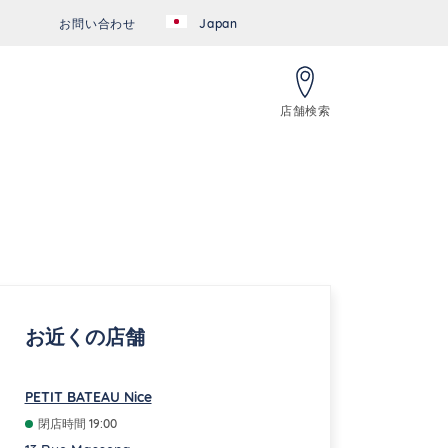
お問い合わせ
Japan
店舗検索
d":"","url":""},"googleMyBusiness":{"placeId":"ChIJibI6uHvRzRIR
お近くの店舗
PETIT BATEAU Nice
閉店時間
19:00