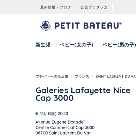
コンテンツへスキップ
ナビゲーションへ戻る
最新情報・ブログ
会員プログラム
新生児
ベビー(女の子)
ベビー(男の子
{"bing":{"placeId":"","url":"http://www.bing.com/maps?ss=ypid.
プチバトーの全店舗
フランス
SAINT LAURENT DU VA
Galeries Lafayette Nice
Cap 3000
閉店時間
20:30
Avenue Eugène Donadeï
Centre Commercial Cap 3000
06700
Saint Laurent Du Var