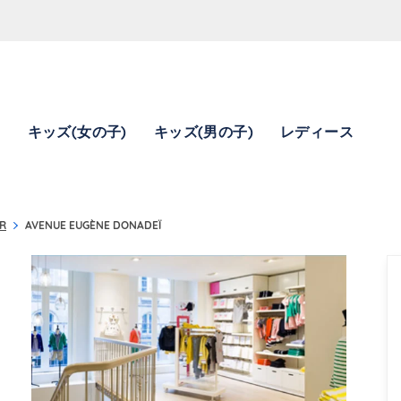
)
キッズ(女の子)
キッズ(男の子)
レディース
74F3325F1D92F2D3\u0026amp;amp;mkt=fr-FR"},"foursquare":{"placeI
R
AVENUE EUGÈNE DONADEÏ