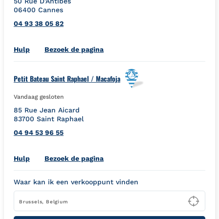
50 Rue D'Antibes
06400
Cannes
04 93 38 05 82
Link Opens in New Tab
Hulp
Bezoek de pagina
Petit Bateau Saint Raphael / Macafoja
Vandaag gesloten
85 Rue Jean Aicard
83700
Saint Raphael
04 94 53 96 55
Link Opens in New Tab
Hulp
Bezoek de pagina
Waar kan ik een verkooppunt vinden
Type