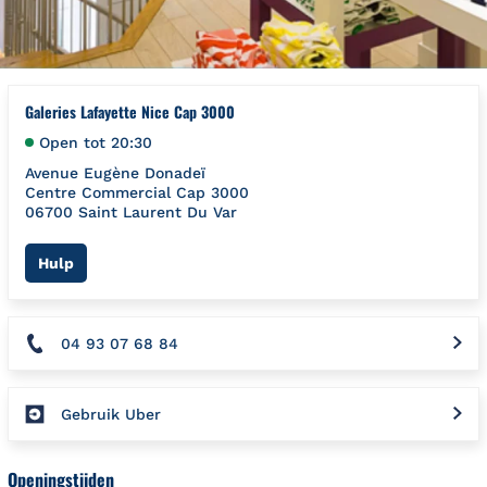
Galeries Lafayette Nice Cap 3000
Open tot
20:30
Avenue Eugène Donadeï
Centre Commercial Cap 3000
06700
Saint Laurent Du Var
Link Opens in New Tab
Hulp
04 93 07 68 84
Gebruik Uber
Openingstijden