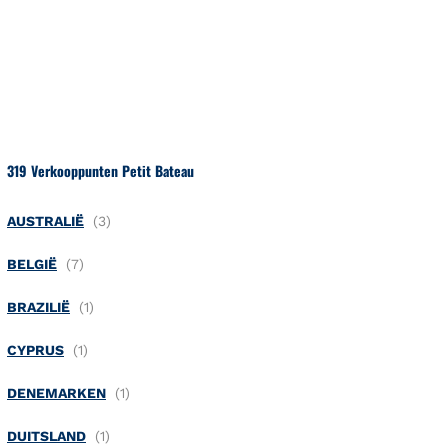
Naar inhoud
Terug naar Nav
319 Verkooppunten Petit Bateau
AUSTRALIË
BELGIË
BRAZILIË
CYPRUS
DENEMARKEN
DUITSLAND