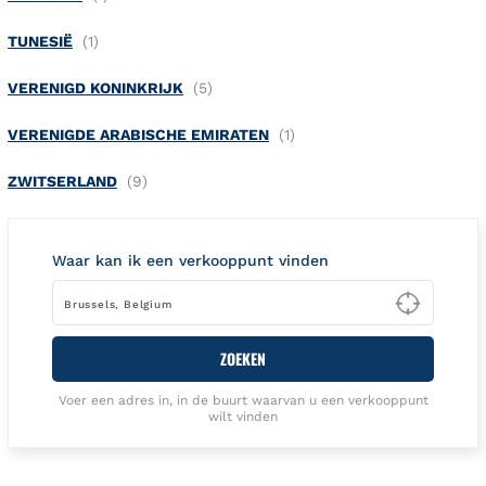
TUNESIË
VERENIGD KONINKRIJK
VERENIGDE ARABISCHE EMIRATEN
ZWITSERLAND
Waar kan ik een verkooppunt vinden
Type t
ZOEKEN
Voer een adres in, in de buurt waarvan u een verkooppunt
wilt vinden