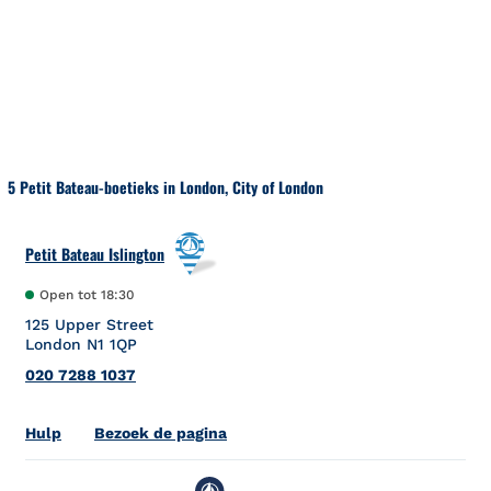
Naar inhoud
Terug naar Nav
5 Petit Bateau-boetieks in London, City of London
Petit Bateau Islington
Open tot
18:30
125 Upper Street
London
N1 1QP
020 7288 1037
Link Opens in New Tab
Hulp
Bezoek de pagina