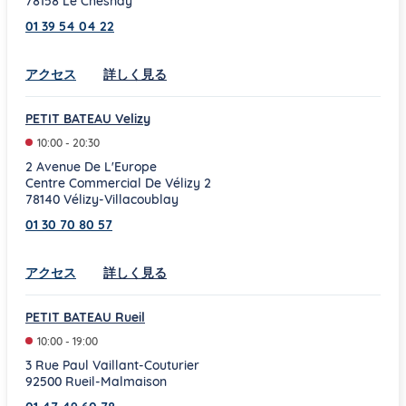
78158
Le Chesnay
01 39 54 04 22
Link Opens in New Tab
アクセス
詳しく見る
PETIT BATEAU Velizy
10:00
-
20:30
2 Avenue De L'Europe
Centre Commercial De Vélizy 2
78140
Vélizy-Villacoublay
01 30 70 80 57
Link Opens in New Tab
アクセス
詳しく見る
PETIT BATEAU Rueil
10:00
-
19:00
3 Rue Paul Vaillant-Couturier
92500
Rueil-Malmaison