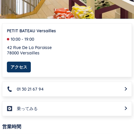
PETIT BATEAU Versailles
10:00
-
19:00
42 Rue De La Paroisse
78000
Versailles
Link Opens in New Tab
アクセス
01 30 21 67 94
乗ってみる
営業時間