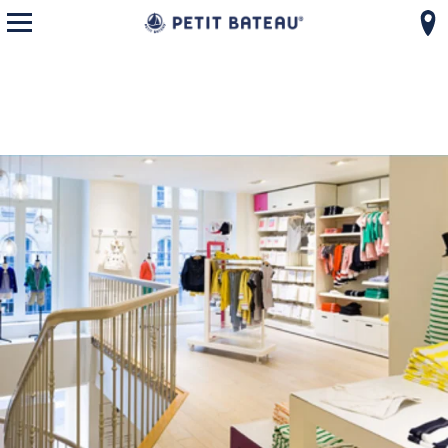
モバイルメニューを開く
コンテンツへスキップ
ナビゲーションへ戻る
{"bing":{"placeId":"","url":"http://www.bing.com/maps?ss=ypid.