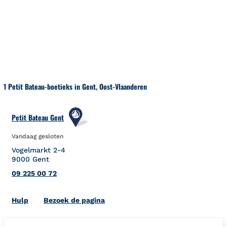
Naar inhoud
Terug naar Nav
1 Petit Bateau-boetieks in Gent, Oost-Vlaanderen
Petit Bateau Gent
Vandaag gesloten
Vogelmarkt 2-4
9000
Gent
09 225 00 72
Link Opens in New Tab
Hulp
Bezoek de pagina