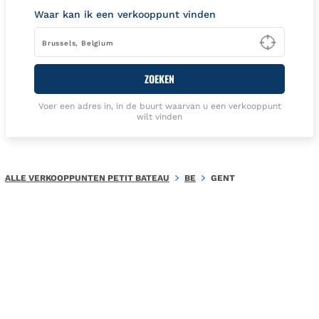
Waar kan ik een verkooppunt vinden
Type t
ZOEKEN
Voer een adres in, in de buurt waarvan u een verkooppunt
wilt vinden
ALLE VERKOOPPUNTEN PETIT BATEAU
BE
GENT