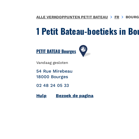
Naar inhoud
Terug naar Nav
ALLE VERKOOPPUNTEN PETIT BATEAU
FR
BOURG
1 Petit Bateau-boetieks in Bo
PETIT BATEAU Bourges
Vandaag gesloten
54 Rue Mirebeau
18000
Bourges
02 48 24 05 33
Link Opens in New Tab
Hulp
Bezoek de pagina