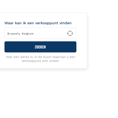
Waar kan ik een verkooppunt vinden
Type to begin querying
ZOEKEN
Voer een adres in, in de buurt waarvan u een
verkooppunt wilt vinden