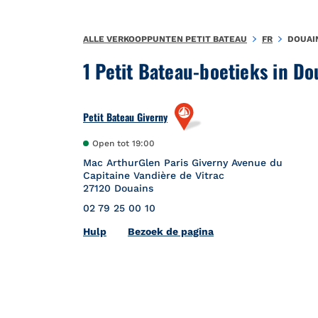
Naar inhoud
Terug naar Nav
ALLE VERKOOPPUNTEN PETIT BATEAU
FR
DOUAI
1 Petit Bateau-boetieks in Do
Petit Bateau Giverny
Open tot
19:00
Mac ArthurGlen Paris Giverny Avenue du
Capitaine Vandière de Vitrac
27120
Douains
02 79 25 00 10
Link Opens in New Tab
Hulp
Bezoek de pagina