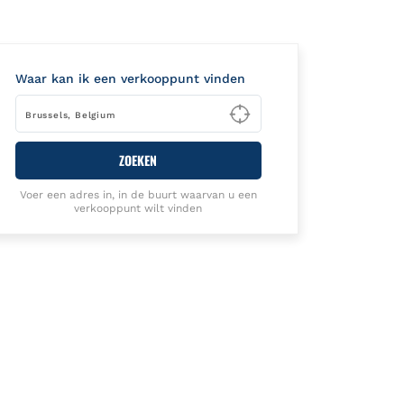
Waar kan ik een verkooppunt vinden
Type to begin querying
ZOEKEN
Voer een adres in, in de buurt waarvan u een
verkooppunt wilt vinden