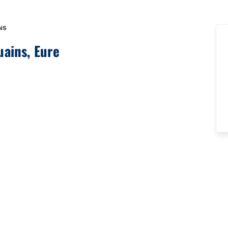
NS
uains, Eure