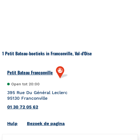
Naar inhoud
Terug naar Nav
1 Petit Bateau-boetieks in Franconville, Val-d'Oise
Petit Bateau Franconville
Open tot
20:00
395 Rue Du Général Leclerc
95130
Franconville
01 30 72 05 62
Link Opens in New Tab
Hulp
Bezoek de pagina