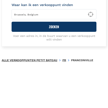
Waar kan ik een verkooppunt vinden
Type t
ZOEKEN
Voer een adres in, in de buurt waarvan u een verkooppunt
wilt vinden
ALLE VERKOOPPUNTEN PETIT BATEAU
FR
FRANCONVILLE