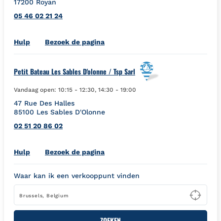
17200
Royan
05 46 02 21 24
Link Opens in New Tab
Hulp
Bezoek de pagina
Petit Bateau Les Sables D'olonne / Tsp Sarl
Vandaag open:
10:15
-
12:30
,
14:30
-
19:00
47 Rue Des Halles
85100
Les Sables D'Olonne
02 51 20 86 02
Link Opens in New Tab
Hulp
Bezoek de pagina
Waar kan ik een verkooppunt vinden
Type
ZOEKEN