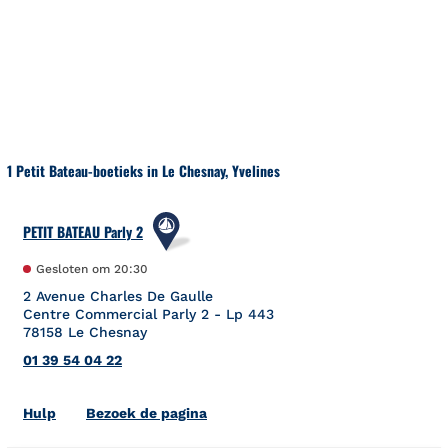
Naar inhoud
Terug naar Nav
1 Petit Bateau-boetieks in Le Chesnay, Yvelines
PETIT BATEAU Parly 2
Gesloten om
20:30
2 Avenue Charles De Gaulle
Centre Commercial Parly 2 - Lp 443
78158
Le Chesnay
01 39 54 04 22
Link Opens in New Tab
Hulp
Bezoek de pagina