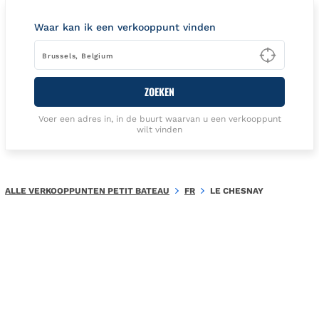
Waar kan ik een verkooppunt vinden
Type t
ZOEKEN
Voer een adres in, in de buurt waarvan u een verkooppunt
wilt vinden
ALLE VERKOOPPUNTEN PETIT BATEAU
FR
LE CHESNAY