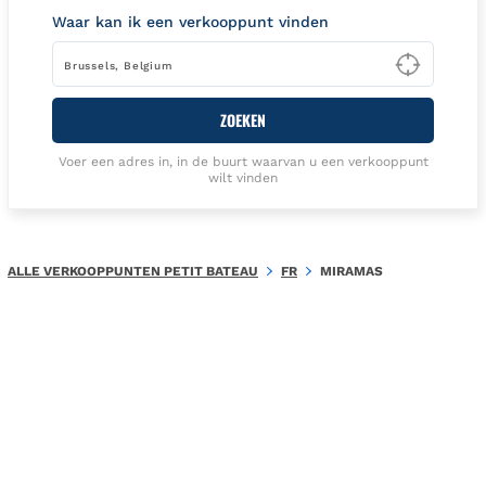
Waar kan ik een verkooppunt vinden
Type t
ZOEKEN
Voer een adres in, in de buurt waarvan u een verkooppunt
wilt vinden
ALLE VERKOOPPUNTEN PETIT BATEAU
FR
MIRAMAS