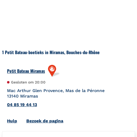
Naar inhoud
Terug naar Nav
1 Petit Bateau-boetieks in Miramas, Bouches-du-Rhône
Petit Bateau Miramas
Gesloten om
20:00
Mac Arthur Glen Provence, Mas de la Péronne
13140
Miramas
04 85 19 44 13
Link Opens in New Tab
Hulp
Bezoek de pagina