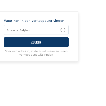
Waar kan ik een verkooppunt vinden
Type to begin querying
ZOEKEN
Voer een adres in, in de buurt waarvan u een
verkooppunt wilt vinden