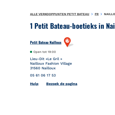
Naar inhoud
Terug naar Nav
ALLE VERKOOPPUNTEN PETIT BATEAU
FR
NAILL
1 Petit Bateau-boetieks in Na
Petit Bateau Nailloux
Open tot
19:00
Lieu-Dit «Le Gril »
Nailloux Fashion Village
31560
Nailloux
05 61 06 17 53
Link Opens in New Tab
Hulp
Bezoek de pagina