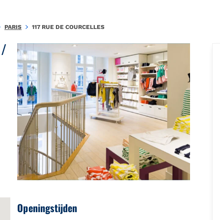
.885633576AF76C2D\u0026amp;amp;mkt=fr-FR"},"foursquare":{"pla
PARIS
117 RUE DE COURCELLES
 /
Openingstijden