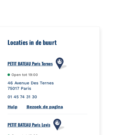
ceId":"","url":"http://foursquare.com/venue/4c30a5c13896e21ef
Locaties in de buurt
PETIT BATEAU Paris Ternes
Open tot
19:00
46 Avenue Des Ternes
75017
Paris
01 45 74 31 30
Link Opens in New Tab
Hulp
Bezoek de pagina
PETIT BATEAU Paris Levis