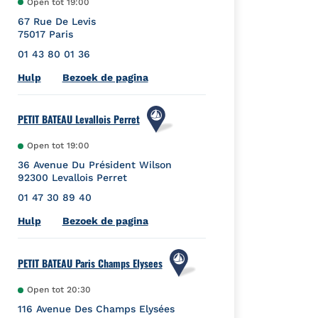
Open tot
19:00
67 Rue De Levis
75017
Paris
01 43 80 01 36
Link Opens in New Tab
Hulp
Bezoek de pagina
PETIT BATEAU Levallois Perret
Open tot
19:00
36 Avenue Du Président Wilson
92300
Levallois Perret
01 47 30 89 40
Link Opens in New Tab
Hulp
Bezoek de pagina
PETIT BATEAU Paris Champs Elysees
Open tot
20:30
116 Avenue Des Champs Elysées