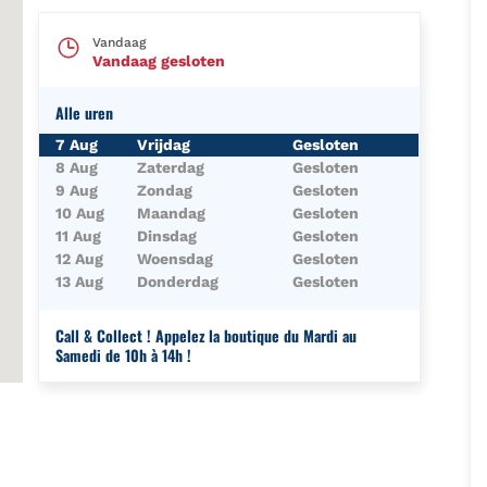
Vandaag
Vandaag gesloten
Alle uren
Dag van de Week
Uren
7 Aug
Vrijdag
Gesloten
8 Aug
Zaterdag
Gesloten
9 Aug
Zondag
Gesloten
10 Aug
Maandag
Gesloten
11 Aug
Dinsdag
Gesloten
12 Aug
Woensdag
Gesloten
13 Aug
Donderdag
Gesloten
Call & Collect ! Appelez la boutique du Mardi au
Samedi de 10h à 14h !