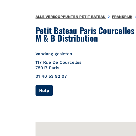
Naar inhoud
Terug naar Nav
{"bing":{"placeId":"","url":"http://www.bing.com/maps?ss=ypid
ALLE VERKOOPPUNTEN PETIT BATEAU
FRANKRIJK
Petit Bateau Paris Courcelles
M & B Distribution
Vandaag gesloten
117 Rue De Courcelles
75017
Paris
01 40 53 92 07
Link Opens in New Tab
Hulp