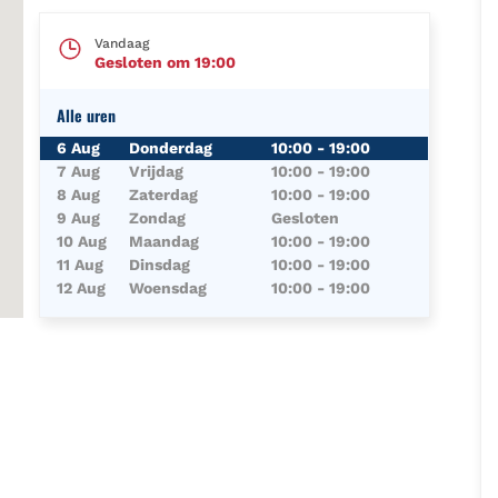
Vandaag
Gesloten om
19:00
Alle uren
Dag van de Week
Uren
6 Aug
Donderdag
10:00
-
19:00
7 Aug
Vrijdag
10:00
-
19:00
8 Aug
Zaterdag
10:00
-
19:00
9 Aug
Zondag
Gesloten
10 Aug
Maandag
10:00
-
19:00
11 Aug
Dinsdag
10:00
-
19:00
12 Aug
Woensdag
10:00
-
19:00