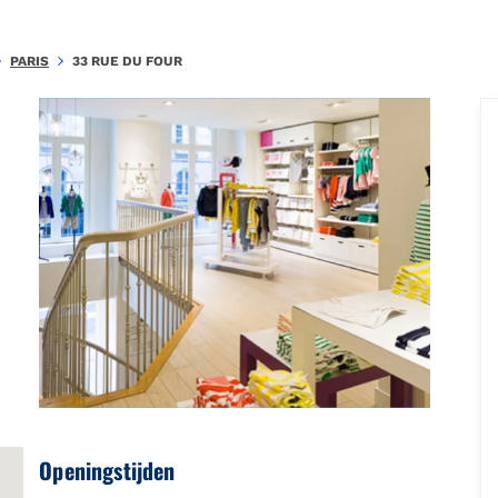
5FAF2FA6BA615799\u0026amp;amp;mkt=fr-FR"},"foursquare":{"place
PARIS
33 RUE DU FOUR
Openingstijden