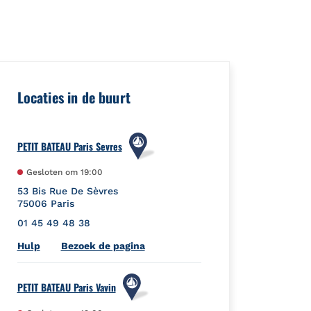
Id":"","url":"https://foursquare.com/venue/538c83f5498e450b0a3
Locaties in de buurt
PETIT BATEAU Paris Sevres
Gesloten om
19:00
53 Bis Rue De Sèvres
75006
Paris
01 45 49 48 38
Link Opens in New Tab
Hulp
Bezoek de pagina
PETIT BATEAU Paris Vavin