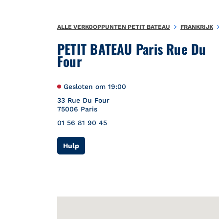
Naar inhoud
Terug naar Nav
{"bing":{"placeId":"","url":"http://www.bing.com/maps?ss=ypid.
ALLE VERKOOPPUNTEN PETIT BATEAU
FRANKRIJK
PETIT BATEAU Paris Rue Du
Four
Gesloten om
19:00
33 Rue Du Four
75006
Paris
01 56 81 90 45
Link Opens in New Tab
Hulp