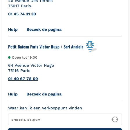
46 Avenue Des Ternes
75017
Paris
01 45 74 31 30
Link Opens in New Tab
Hulp
Bezoek de pagina
Petit Bateau Paris Victor Hugo / Sarl Analola
Open tot
19:00
64 Avenue Victor Hugo
75116
Paris
01 40 67 78 09
Link Opens in New Tab
Hulp
Bezoek de pagina
Waar kan ik een verkooppunt vinden
Type