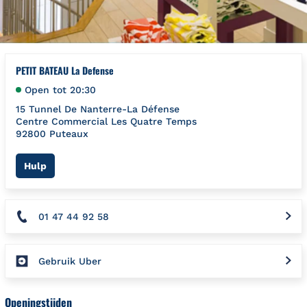
PETIT BATEAU La Defense
Open tot
20:30
15 Tunnel De Nanterre-La Défense
Centre Commercial Les Quatre Temps
92800
Puteaux
Link Opens in New Tab
Hulp
01 47 44 92 58
Gebruik Uber
Openingstijden