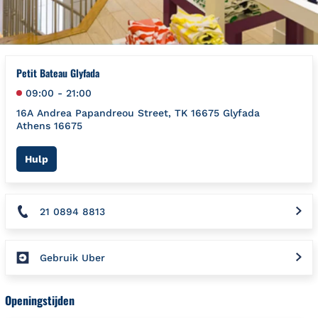
Petit Bateau Glyfada
09:00
-
21:00
16A Andrea Papandreou Street, TK 16675 Glyfada
Athens
16675
Link Opens in New Tab
Hulp
21 0894 8813
Gebruik Uber
Openingstijden