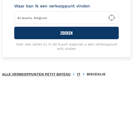
Waar kan ik een verkooppunt vinden
Type t
ZOEKEN
Voer een adres in, in de buurt waarvan u een verkooppunt
wilt vinden
ALLE VERKOOPPUNTEN PETIT BATEAU
IT
BISCEGLIE