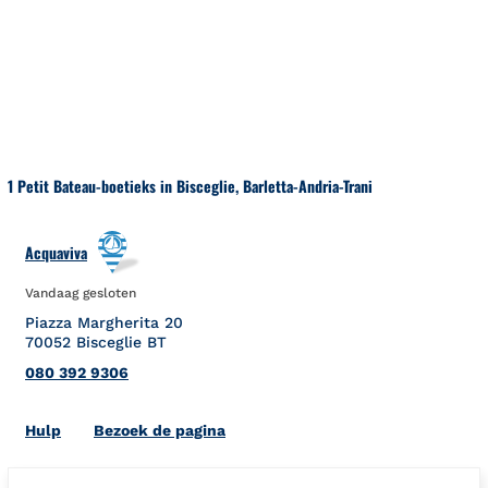
Naar inhoud
Terug naar Nav
1 Petit Bateau-boetieks in Bisceglie, Barletta-Andria-Trani
Acquaviva
Vandaag gesloten
Piazza Margherita 20
70052
Bisceglie
BT
080 392 9306
Link Opens in New Tab
Hulp
Bezoek de pagina