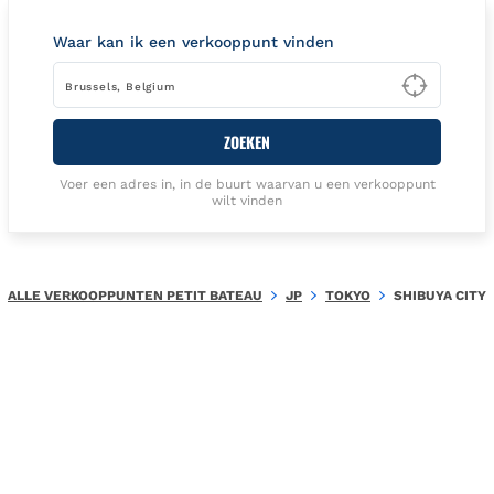
Waar kan ik een verkooppunt vinden
Type t
ZOEKEN
Voer een adres in, in de buurt waarvan u een verkooppunt
wilt vinden
ALLE VERKOOPPUNTEN PETIT BATEAU
JP
TOKYO
SHIBUYA CITY