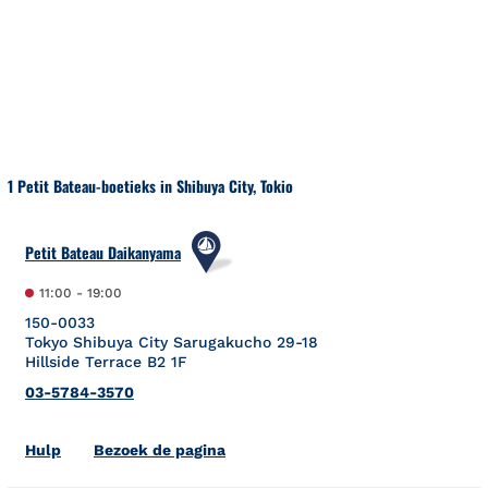
Naar inhoud
Terug naar Nav
1 Petit Bateau-boetieks in Shibuya City, Tokio
Petit Bateau Daikanyama
11:00
-
19:00
150-0033
Tokyo
Shibuya City
Sarugakucho 29-18
Hillside Terrace B2 1F
03-5784-3570
Link Opens in New Tab
Hulp
Bezoek de pagina