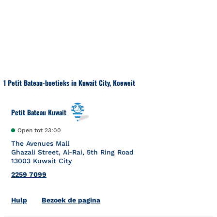
Naar inhoud
Terug naar Nav
1 Petit Bateau-boetieks in Kuwait City, Koeweit
Petit Bateau Kuwait
Open tot
23:00
The Avenues Mall
Ghazali Street, Al-Rai, 5th Ring Road
13003
Kuwait City
2259 7099
Link Opens in New Tab
Hulp
Bezoek de pagina