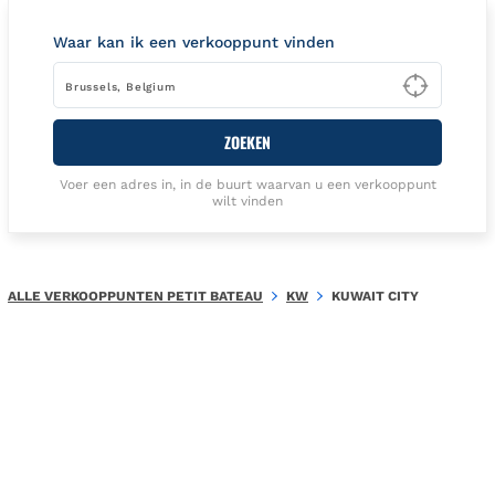
Waar kan ik een verkooppunt vinden
Type t
ZOEKEN
Voer een adres in, in de buurt waarvan u een verkooppunt
wilt vinden
ALLE VERKOOPPUNTEN PETIT BATEAU
KW
KUWAIT CITY