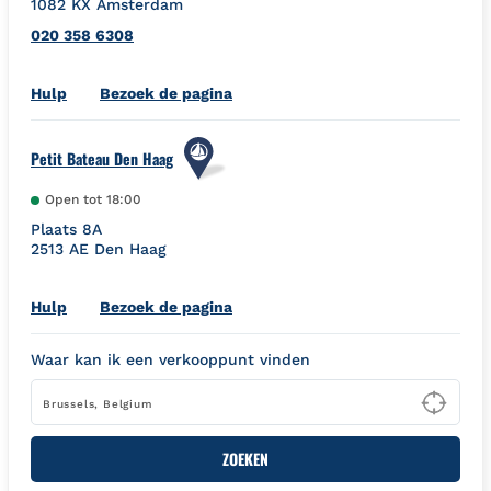
1082 KX
Amsterdam
020 358 6308
Link Opens in New Tab
Hulp
Bezoek de pagina
Petit Bateau Den Haag
Open tot
18:00
Plaats 8A
2513 AE
Den Haag
Link Opens in New Tab
Hulp
Bezoek de pagina
Waar kan ik een verkooppunt vinden
Type
ZOEKEN