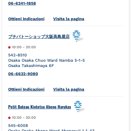
06-6241-1858
Link Opens in New Tab
Ottieni Indicazioni
Visita la pagina
プチバトーショップ大阪高島屋店
10:00
-
20:00
542-8510
Osaka
Osaka
Chuo Ward
Namba 5-1-5
Osaka Takashimaya 6F
06-6632-9080
Link Opens in New Tab
Ottieni Indicazioni
Visita la pagina
Petit Bateau Kintetsu Abeno Harukas
10:00
-
20:00
545-6008
Osaka
Osaka
Abeno Ward
Abenosuji 1-1-43