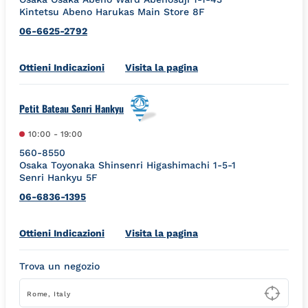
Kintetsu Abeno Harukas Main Store 8F
06-6625-2792
Link Opens in New Tab
Ottieni Indicazioni
Visita la pagina
Petit Bateau Senri Hankyu
10:00
-
19:00
560-8550
Osaka
Toyonaka
Shinsenri Higashimachi 1-5-1
Senri Hankyu 5F
06-6836-1395
Link Opens in New Tab
Ottieni Indicazioni
Visita la pagina
Trova un negozio
Type