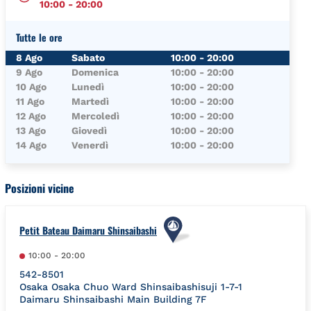
10:00
-
20:00
Tutte le ore
Giorno della Settimana
Orari
8 Ago
Sabato
10:00
-
20:00
9 Ago
Domenica
10:00
-
20:00
10 Ago
Lunedì
10:00
-
20:00
11 Ago
Martedì
10:00
-
20:00
12 Ago
Mercoledì
10:00
-
20:00
13 Ago
Giovedì
10:00
-
20:00
14 Ago
Venerdì
10:00
-
20:00
Posizioni vicine
Petit Bateau Daimaru Shinsaibashi
10:00
-
20:00
542-8501
Osaka
Osaka
Chuo Ward
Shinsaibashisuji 1-7-1
Daimaru Shinsaibashi Main Building 7F