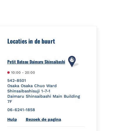
re":{"placeId":"","url":""},"googleMyBusiness":{"placeId":"ChI
Locaties in de buurt
Petit Bateau Daimaru Shinsaibashi
10:00
-
20:00
542-8501
Osaka
Osaka
Chuo Ward
Shinsaibashisuji 1-7-1
Daimaru Shinsaibashi Main Building
7F
06-6241-1858
Link Opens in New Tab
Hulp
Bezoek de pagina