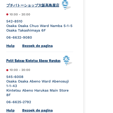
プチバトーショップ大阪高島屋店
10:00
-
20:00
542-8510
Osaka
Osaka
Chuo Ward
Namba 5-1-5
Osaka Takashimaya 6F
06-6632-9080
Link Opens in New Tab
Hulp
Bezoek de pagina
Petit Bateau Kintetsu Abeno Harukas
10:00
-
20:00
545-6008
Osaka
Osaka
Abeno Ward
Abenosuji
1-1-43
Kintetsu Abeno Harukas Main Store
8F
06-6625-2792
Link Opens in New Tab
Hulp
Bezoek de pagina