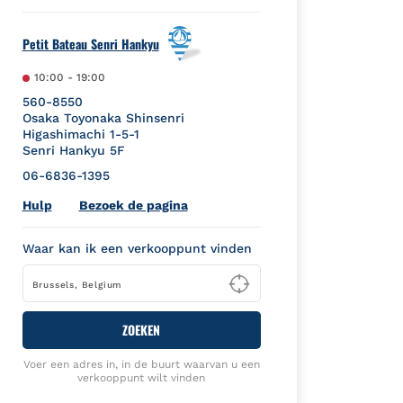
Petit Bateau Senri Hankyu
10:00
-
19:00
560-8550
Osaka
Toyonaka
Shinsenri
Higashimachi 1-5-1
Senri Hankyu 5F
06-6836-1395
Link Opens in New Tab
Hulp
Bezoek de pagina
Waar kan ik een verkooppunt vinden
Type to begin querying
ZOEKEN
Voer een adres in, in de buurt waarvan u een
verkooppunt wilt vinden