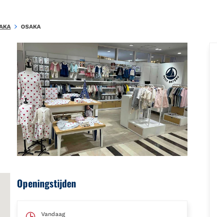
YN5286x5048377222894309031\u0026amp;amp;mkt=ja-JP"},"foursqua
AKA
OSAKA
Openingstijden
Vandaag