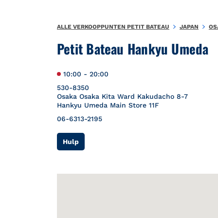
Naar inhoud
Terug naar Nav
{"bing":{"placeId":"","url":"http://www.bing.com/maps?ss=ypid.
ALLE VERKOOPPUNTEN PETIT BATEAU
JAPAN
OS
Petit Bateau Hankyu Umeda
10:00
-
20:00
530-8350
Osaka
Osaka
Kita Ward
Kakudacho 8-7
Hankyu Umeda Main Store 11F
06-6313-2195
Link Opens in New Tab
Hulp