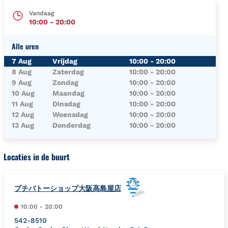
Vandaag
10:00
-
20:00
Alle uren
Dag van de Week
Uren
7 Aug
Vrijdag
10:00
-
20:00
8 Aug
Zaterdag
10:00
-
20:00
9 Aug
Zondag
10:00
-
20:00
10 Aug
Maandag
10:00
-
20:00
11 Aug
Dinsdag
10:00
-
20:00
12 Aug
Woensdag
10:00
-
20:00
13 Aug
Donderdag
10:00
-
20:00
Locaties in de buurt
プチバトーショップ大阪高島屋店
10:00
-
20:00
542-8510