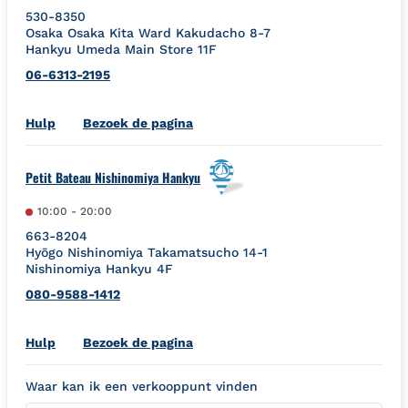
530-8350
Osaka
Osaka
Kita Ward
Kakudacho 8-7
Hankyu Umeda Main Store 11F
06-6313-2195
Link Opens in New Tab
Hulp
Bezoek de pagina
Petit Bateau Nishinomiya Hankyu
10:00
-
20:00
663-8204
Hyōgo
Nishinomiya
Takamatsucho 14-1
Nishinomiya Hankyu 4F
080-9588-1412
Link Opens in New Tab
Hulp
Bezoek de pagina
Waar kan ik een verkooppunt vinden