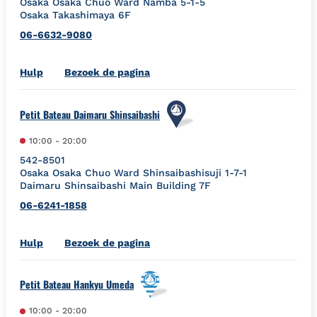
Osaka
Osaka
Chuo Ward
Namba 5-1-5
Osaka Takashimaya 6F
06-6632-9080
Link Opens in New Tab
Hulp
Bezoek de pagina
Petit Bateau Daimaru Shinsaibashi
10:00
-
20:00
542-8501
Osaka
Osaka
Chuo Ward
Shinsaibashisuji 1-7-1
Daimaru Shinsaibashi Main Building 7F
06-6241-1858
Link Opens in New Tab
Hulp
Bezoek de pagina
Petit Bateau Hankyu Umeda
10:00
-
20:00