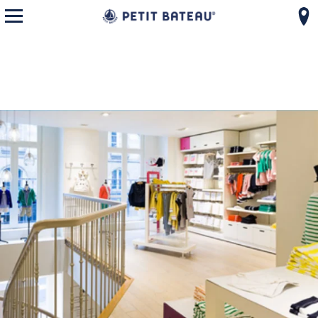
モバイルメニューを開く
コンテンツへスキップ
ナビゲーションへ戻る
{"bing":{"placeId":"","url":"http://www.bing.com/maps?ss=ypid.